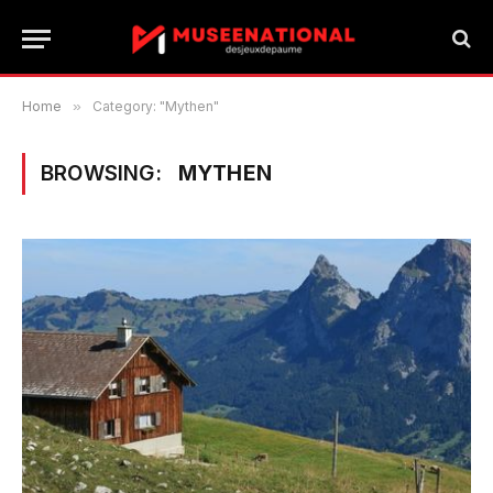
Home
»
Category: "Mythen"
BROWSING:
MYTHEN