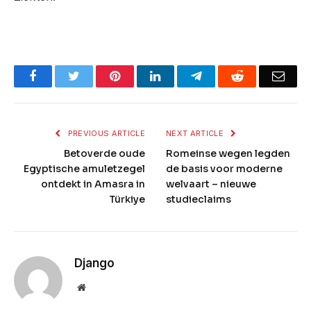
Facebook
Twitter
Pinterest
LinkedIn
Telegram
Reddit
Emai
PREVIOUS ARTICLE
NEXT ARTICLE
Betoverde oude
Romeinse wegen legden
Egyptische amuletzegel
de basis voor moderne
ontdekt in Amasra in
welvaart – nieuwe
Türkiye
studieclaims
Django
Website