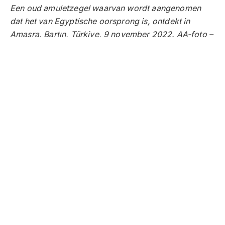
Een oud amuletzegel waarvan wordt aangenomen
dat het van Egyptische oorsprong is, ontdekt in
Amasra, Bartın, Türkiye, 9 november 2022. AA-foto –
via Daily Sabah
Het amulet is het eerste unieke artefact dat is
gevonden in een Romeinse structuur gebouwd van
marmer, daterend uit de tweede eeuw na Christus,
zei Fatma Bağdatlı Çam, zei universitair hoofddocent,
hoofd van de afdeling Archeologie van de Faculteit
Literatuur aan de Bartın Universiteit.
Het amuletzegelzegel is piramidale vorm en heeft een
hoogte van 2 centimeter (0.78 inch), waarvan een
piramidale vorm 0,9 centimeter is. Het amulet is
voorzien van verschillende markeringen, zoals een
rechterhand die een zwaard vasthoudt, twee