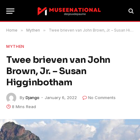
Home
»
Mythen
»
Twee brieven van John Brown, Jr. – Susan Higginbotham
MYTHEN
Twee brieven van John
Brown, Jr. – Susan
Higginbotham
By
Django
January 6, 2022
No Comments
8 Mins Read