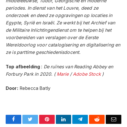
middeleeuwse, Tudor, Georgische en moderne
periodes. In dienst van het Louvre, deed ze
onderzoek en deed ze opgravingen op locaties in
Egypte, Syrië en Israël. Ze werkt bij het Archief van
de Militaire Inlichtingendienst om te helpen bij het
voorbereiden van verslagen over de Eerste
Wereldoorlog voor catalogisering en digitalisering en
ze is parttime geschiedenisdocent.
Top afbeelding
:
De ruïnes van Reading Abbey en
Forbury Park in 2020. (
Marie
/
Adobe Stock
)
Door:
Rebecca Batly
Facebook
Twitter
Pinterest
LinkedIn
Telegram
Reddit
Emai