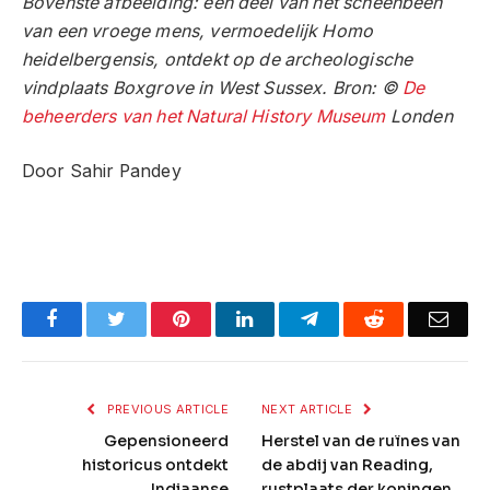
Bovenste afbeelding: een deel van het scheenbeen
van een vroege mens, vermoedelijk Homo
heidelbergensis, ontdekt op de archeologische
vindplaats Boxgrove in West Sussex. Bron: ©
De
beheerders van het Natural History Museum
Londen
Door Sahir Pandey
Facebook
Twitter
Pinterest
LinkedIn
Telegram
Reddit
Emai
PREVIOUS ARTICLE
NEXT ARTICLE
Gepensioneerd
Herstel van de ruïnes van
historicus ontdekt
de abdij van Reading,
Indiaanse
rustplaats der koningen