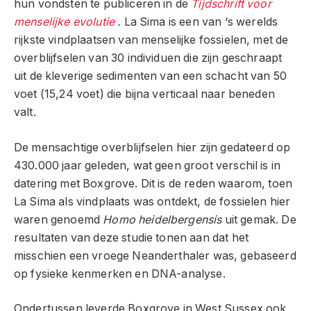
hun vondsten te publiceren in de
Tijdschrift voor
menselijke evolutie
.
La Sima is een van ‘s werelds
rijkste vindplaatsen van menselijke fossielen, met de
overblijfselen van 30 individuen die zijn geschraapt
uit de kleverige sedimenten van een schacht van 50
voet (15,24 voet) die bijna verticaal naar beneden
valt.
De mensachtige overblijfselen hier zijn gedateerd op
430.000 jaar geleden, wat geen groot verschil is in
datering met Boxgrove. Dit is de reden waarom, toen
La Sima als vindplaats was ontdekt, de fossielen hier
waren genoemd
Homo heidelbergensis
uit gemak. De
resultaten van deze studie tonen aan dat het
misschien een vroege Neanderthaler was, gebaseerd
op fysieke kenmerken en DNA-analyse.
Ondertussen leverde Boxgrove in West Sussex ook