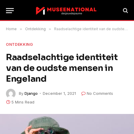
Home
»
Ontdekking
»
Raadselachtige identiteit van de oudste mensen in Engeland
ONTDEKKING
Raadselachtige identiteit
van de oudste mensen in
Engeland
By
Django
December 1, 2021
No Comments
5 Mins Read