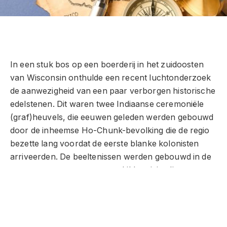
In een stuk bos op een boerderij in het zuidoosten
van Wisconsin onthulde een recent luchtonderzoek
de aanwezigheid van een paar verborgen historische
edelstenen. Dit waren twee Indiaanse ceremoniële
(graf)heuvels, die eeuwen geleden werden gebouwd
door de inheemse Ho-Chunk-bevolking die de regio
bezette lang voordat de eerste blanke kolonisten
arriveerden. De beeltenissen werden gebouwd in de
vorm van een panter en een kikkervisje, die twee
dieren voorstellen die heilig waren voor de Ho-
Chunk.
Het gebied rond het dorp Lebanon in Dodge County