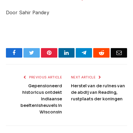
Door Sahir Pandey
Facebook
Twitter
Pinterest
LinkedIn
Telegram
Reddit
Emai
PREVIOUS ARTICLE
NEXT ARTICLE
Gepensioneerd
Herstel van de ruïnes van
historicus ontdekt
de abdij van Reading,
Indiaanse
rustplaats der koningen
beeltenisheuvels in
Wisconsin