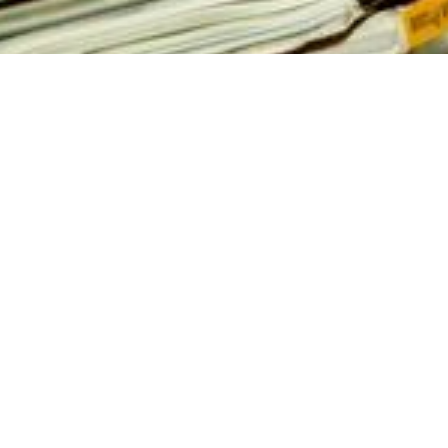
t Life and Miracles of Saint Cuthbert door Bede, 12e eeuw.
-afbeeldingen.
Club
is een logisch vervolg op dat van
pmerkelijke manuscripten
(2016), waarin hij
 de beroemdste handgemaakte boeken uit de
uwe boek richt hij zijn aandacht op de
ipten de tussenliggende eeuwen hebben
boek onderzoekt de levens van 11 mannen en