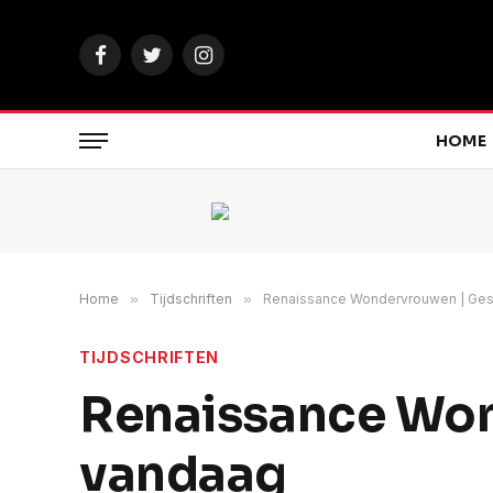
Facebook
Twitter
Instagram
HOME
Home
»
Tijdschriften
»
Renaissance Wondervrouwen | Ges
TIJDSCHRIFTEN
Renaissance Won
vandaag