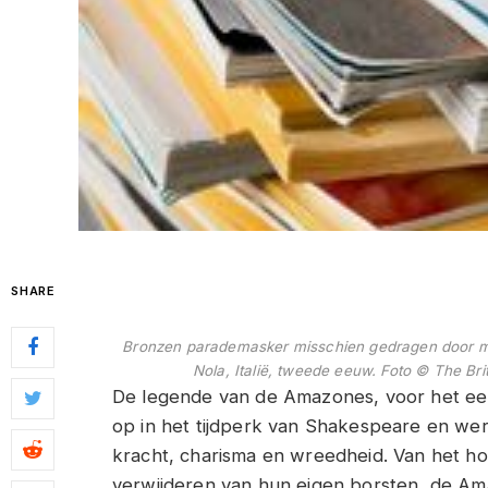
SHARE
Bronzen parademasker misschien gedragen door m
Nola, Italië, tweede eeuw. Foto © The Br
De legende van de Amazones, voor het eer
op in het tijdperk van Shakespeare en wer
kracht, charisma en wreedheid. Van het h
verwijderen van hun eigen borsten, de Am