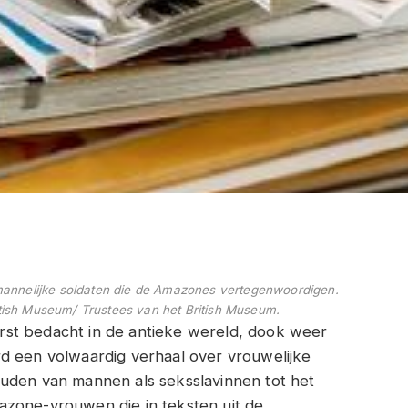
annelijke soldaten die de Amazones vertegenwoordigen.
itish Museum/ Trustees van het British Museum.
st bedacht in de antieke wereld, dook weer
d een volwaardig verhaal over vrouwelijke
ouden van mannen als seksslavinnen tot het
azone-vrouwen die in teksten uit de