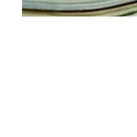
Een schrijver (waarschijnlijk Bede) die schrijft, ui
Bridgeman
De Postume Papers van de Manuscripten 
Christopher de Hamel
Ontmoetingen met o
lezers kennis liet maken met enkele van
middeleeuwen en de renaissance. In dit nie
belangrijke vraag hoe dergelijke manuscr
overleefd sinds ze werden gemaakt. Het 