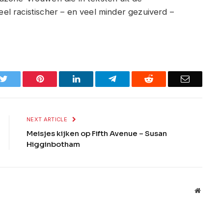
l racistischer – en veel minder gezuiverd –
k
Twitter
Pinterest
LinkedIn
Telegram
Reddit
Email
NEXT ARTICLE
Meisjes kijken op Fifth Avenue – Susan
Higginbotham
Websit